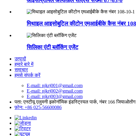
आइसोप्रोपिल अल्कोहल सीएएस संख्या 67-63-0
मिथाइल आइसोबुटिल कीटोन एमआईबीके कैस नंबर 10
सिलिका एंटी ब्लॉकिंग एजेंट
उत्पादों
हमारे बारे में
समाचार
हमसे संपर्क करें
E-mail: njkrj001@gmail.com
E-mail: njkrj002@gmail.com
E-mail: njkrj003@gmail.com
पता: एनटीयू एलुमनी इकोनॉमिक इंडस्ट्रियल पार्क, नंबर 166 जियाओतोंग ईस
फ़ोन: +86 025-56600086