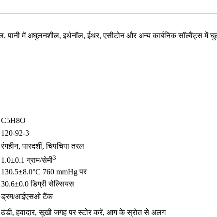
पानी में अघुलनशील, इथेनॉल, ईथर, एसीटोन और अन्य कार्बनिक सॉल्वैंट्स में घु
C5H8O
120-92-3
रंगहीन, पारदर्शी, चिपचिपा तरल
3
1.0±0.1 ग्राम/सेमी
130.5±8.0°C 760 mmHg पर
30.6±0.0 डिग्री सेल्सियस
ड्रम/आईएसओ टैंक
ठंडी, हवादार, सूखी जगह पर स्टोर करें, आग के स्रोत से अलग